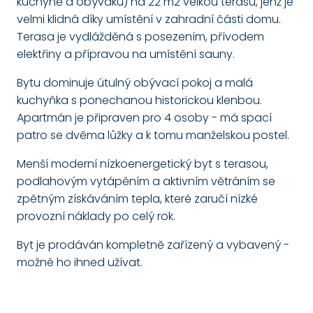
kuchyně a obýváku) na 22 m2 velkou terasu, jenž je
velmi klidná díky umístění v zahradní části domu.
Terasa je vydlážděná s posezením, přívodem
elektřiny a přípravou na umístění sauny.
Bytu dominuje útulný obývací pokoj a malá
kuchyňka s ponechanou historickou klenbou.
Apartmán je připraven pro 4 osoby - má spací
patro se dvěma lůžky a k tomu manželskou postel.
Menší moderní nízkoenergetický byt s terasou,
podlahovým vytápěním a aktivním větráním se
zpětným získáváním tepla, které zaručí nízké
provozní náklady po celý rok.
Byt je prodáván kompletně zařízený a vybavený -
možné ho ihned užívat.