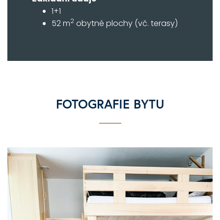
1+1
2
52 m
obytné plochy (vč. terasy)
FOTOGRAFIE BYTU