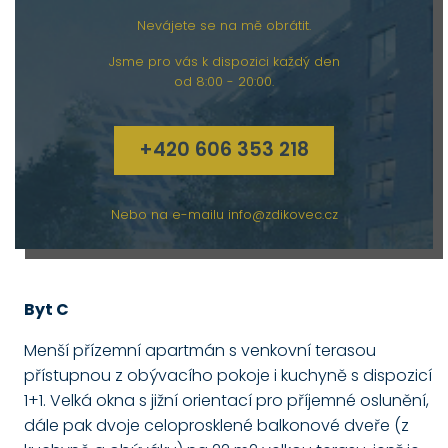
Nevájete se na mě obrátit.
Jsme pro vás k dispozici každý den
od 8:00 - 20:00.
+420 606 353 218
Nebo na e-mailu
info@zdikovec.cz
Byt C
Menší přízemní apartmán s venkovní terasou
přístupnou z obývacího pokoje i kuchyně s dispozicí
1+1. Velká okna s jižní orientací pro příjemné oslunění,
dále pak dvoje celoprosklené balkonové dveře (z